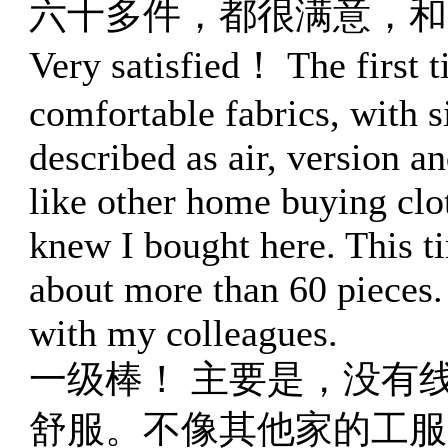
六十多件，都很满意，和
Very satisfied！ The first t
comfortable fabrics, with s
described as air, version 
like other home buying clot
knew I bought here. This ti
about more than 60 pieces. I
with my colleagues.
一级棒！ 主要是，没有
舒服。不像其他家的工服