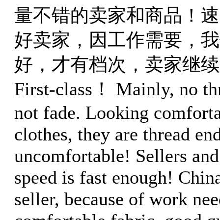
量不错的卖家和商品！速
好卖家，因工作需要，我
好，才有档次，卖家继续
First-class！ Mainly, no th
not fade. Looking comfort
clothes, they are thread e
uncomfortable! Sellers and
speed is fast enough! Chin
seller, because of work ne