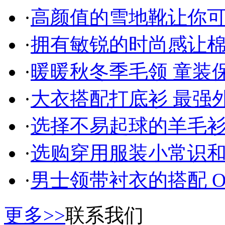
·
高颜值的雪地靴让你
·
拥有敏锐的时尚感让
·
暖暖秋冬季毛领 童装
·
大衣搭配打底衫 最强
·
选择不易起球的羊毛衫
·
选购穿用服装小常识
·
男士领带衬衣的搭配 
更多>>
联系我们