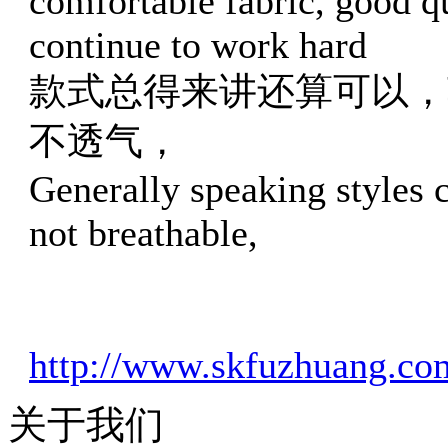
comfortable fabric, good qu
continue to work hard
款式总得来讲还算可以，
不透气，
Generally speaking styles 
not breathable,
http://www.skfuzhuang.co
关于我们